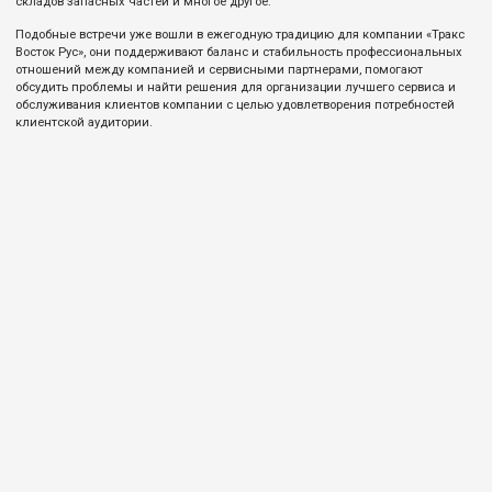
складов запасных частей и многое другое.
Подобные встречи уже вошли в ежегодную традицию для компании «Тракс
Восток Рус», они поддерживают баланс и стабильность профессиональных
отношений между компанией и сервисными партнерами, помогают
обсудить проблемы и найти решения для организации лучшего сервиса и
обслуживания клиентов компании с целью удовлетворения потребностей
клиентской аудитории.
©TRUCK SUN 2026
Официальный сервисный партнер грузовых
автомобилей Компас
Правовая информация
Защита данных
Использование cookie